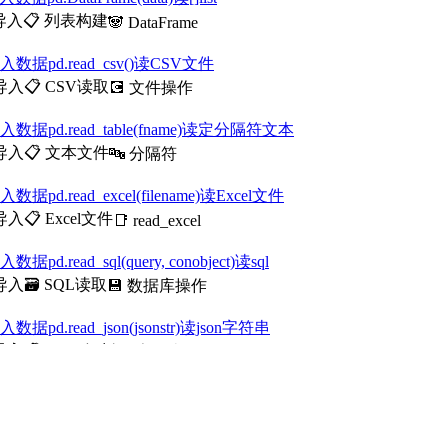
导入
📋 列表构建
🐼 DataFrame
导入数据pd.read_csv()读CSV文件
导入
📋 CSV读取
💽 文件操作
导入数据pd.read_table(fname)读定分隔符文本
导入
📋 文本文件
🔤 分隔符
入数据pd.read_excel(filename)读Excel文件
导入
📋 Excel文件
📑 read_excel
入数据pd.read_sql(query, conobject)读sql
导入
🗃️ SQL读取
💾 数据库操作
入数据pd.read_json(jsonstr)读json字符串
导入
📋 JSON解析
🔤 字符串解析
导入数据pd.read_html(url)解析URL或HTML
导入
📋 HTML表格
🌐 网页解析