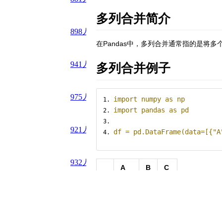
多列合并简介
898
人读过
在Pandas中，多列合并通常指的是将多
941
人读过
多列合并例子
975
人读过
import
 numpy 
as
 np
import
 pandas 
as
 pd
921
人读过
df 
=
 pd
.
DataFrame
(
data
=[{
"A
932
人读过
A
B
C
0
one
1
yi
977
人读过
1
two
2
er