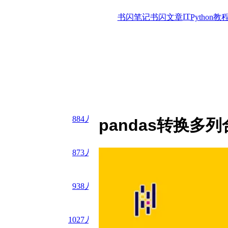
IT
书闪笔记
书闪文章
Python教
884
人读过
pandas转换多
873
人读过
938
人读过
1027
人读过