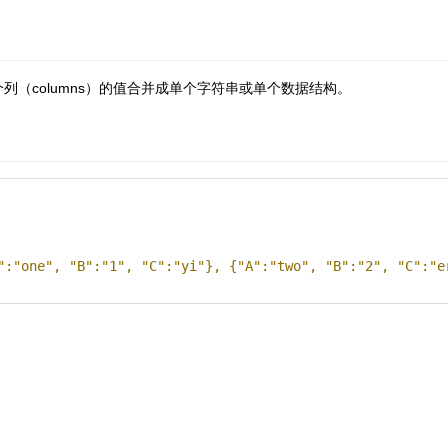
个列（columns）的值合并成单个字符串或单个数据结构。
"
:
"one"
,
"B"
:
"1"
,
"C"
:
"yi"
},
{
"A"
:
"two"
,
"B"
:
"2"
,
"C"
:
"e