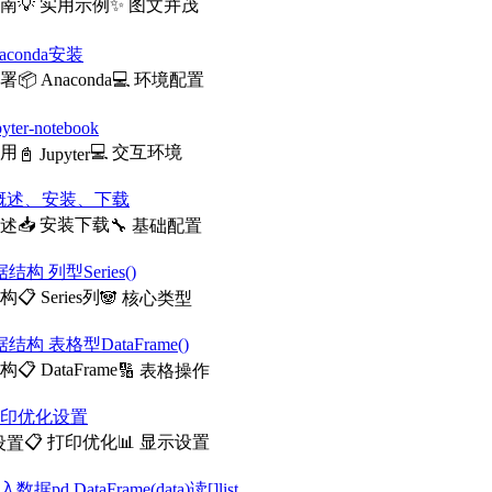
指南
💡 实用示例
✨ 图文并茂
naconda安装
部署
📦 Anaconda
💻 环境配置
pyter-notebook
使用
💻 交互环境
📓 Jupyter
 - 概述、安装、下载
📥 安装下载
概述
🔧 基础配置
据结构 列型Series()
结构
📋 Series列
🐼 核心类型
据结构 表格型DataFrame()
结构
📋 DataFrame
🔢 表格操作
s打印优化设置
📋 打印优化
📊 显示设置
设置
入数据pd.DataFrame(data)读[]list