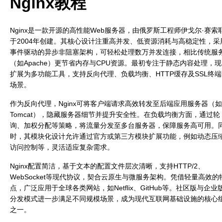
Nginx教程
Nginx是一款开源的高性能Web服务器，由俄罗斯工程师伊戈尔·赛索
于2004年创建。其核心设计注重高并发、低资源消耗与高稳定性，采
事件驱动的异步非阻塞架构，可轻松处理数万并发连接，相比传统服
（如Apache）更节省内存与CPU资源。最初专注于静态内容处理，
扩展为多功能工具，支持反向代理、负载均衡、HTTP缓存及SSL终
场景。
作为反向代理，Nginx可将客户端请求高效转发至后端应用服务器（如
Tomcat），隐藏服务器细节并提升安全性。在负载均衡方面，通过轮
询、加权分配等策略，将流量分发至多台服务器，保障服务高可用。
时，其模块化设计允许通过官方或第三方模块扩展功能，例如动态压
访问控制等，灵活适应复杂需求。
Nginx配置简洁，基于文本的配置文件层次清晰，支持HTTP/2、
WebSocket等现代协议，契合云原生与微服务架构。凭借轻量高效的
点，广泛应用于全球各类网站，如Netflix、GitHub等。社区版与企业
分发模式进一步满足不同规模场景，成为现代互联网基础设施的核心
之一。