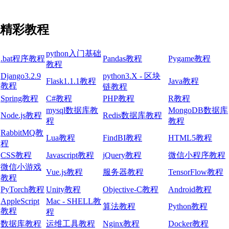
精彩教程
python入门基础
.bat程序教程
Pandas教程
Pygame教程
教程
Django3.2.9
python3.X - 区块
Flask1.1.1教程
Java教程
教程
链教程
Spring教程
C#教程
PHP教程
R教程
mysql数据库教
MongoDB数据库
Node.js教程
Redis数据库教程
程
教程
RabbitMQ教
Lua教程
FindBI教程
HTML5教程
程
CSS教程
Javascript教程
jQuery教程
微信小程序教程
微信小游戏
Vue.js教程
服务器教程
TensorFlow教程
教程
PyTorch教程
Unity教程
Objective-C教程
Android教程
AppleScript
Mac - SHELL教
算法教程
Python教程
教程
程
数据库教程
运维工具教程
Nginx教程
Docker教程