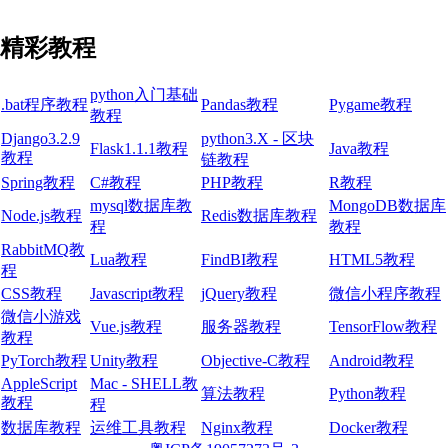
精彩教程
python入门基础
.bat程序教程
Pandas教程
Pygame教程
教程
Django3.2.9
python3.X - 区块
Flask1.1.1教程
Java教程
教程
链教程
Spring教程
C#教程
PHP教程
R教程
mysql数据库教
MongoDB数据库
Node.js教程
Redis数据库教程
程
教程
RabbitMQ教
Lua教程
FindBI教程
HTML5教程
程
CSS教程
Javascript教程
jQuery教程
微信小程序教程
微信小游戏
Vue.js教程
服务器教程
TensorFlow教程
教程
PyTorch教程
Unity教程
Objective-C教程
Android教程
AppleScript
Mac - SHELL教
算法教程
Python教程
教程
程
数据库教程
运维工具教程
Nginx教程
Docker教程