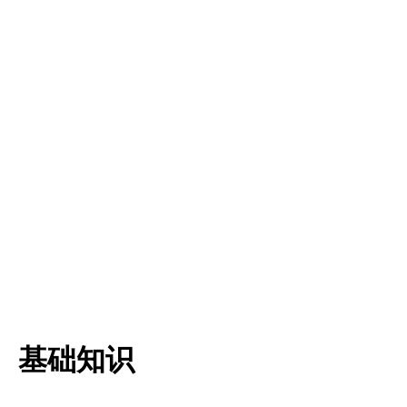
主力 - 洗盘
228
61
研报
206
62
证书 - 证券、基金、期货从业资格证书
249
63
证书 - ChFP|CFA|CFP|CFC|CWM|RFP|RFC|ChF
64
面试
204
65
基础知识