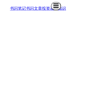
书闪笔记
书闪文章
基础知识介绍
投资
基础知识
242
1
2
VC - 风险投资 - 较易进、薪资比PE少、发展比P
PE - 私募股权投资 - 难进、薪资高、发展好
242
3
金融市场体系
270
4
中国的金融体系与多层次资本市场
267
5
证券市场主体
253
6
股票
251